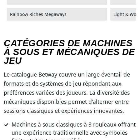
Rainbow Riches Megaways
Light & Won
CATÉGORIES DE MACHINES
À SOUS ET MÉCANIQUES DE
JEU
Le catalogue Betway couvre un large éventail de
formats et de systèmes de jeu répondant aux
préférences variées des joueurs. La diversité des
mécaniques disponibles permet d'alterner entre
sessions classiques et expériences innovantes.
Machines à sous classiques à 3 rouleaux offrant
une expérience traditionnelle avec symboles