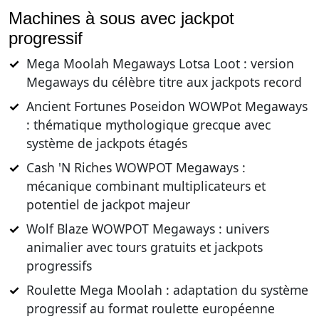
Machines à sous avec jackpot
progressif
Mega Moolah Megaways Lotsa Loot : version
Megaways du célèbre titre aux jackpots record
Ancient Fortunes Poseidon WOWPot Megaways
: thématique mythologique grecque avec
système de jackpots étagés
Cash 'N Riches WOWPOT Megaways :
mécanique combinant multiplicateurs et
potentiel de jackpot majeur
Wolf Blaze WOWPOT Megaways : univers
animalier avec tours gratuits et jackpots
progressifs
Roulette Mega Moolah : adaptation du système
progressif au format roulette européenne