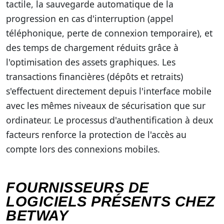
tactile, la sauvegarde automatique de la
progression en cas d'interruption (appel
téléphonique, perte de connexion temporaire), et
des temps de chargement réduits grâce à
l'optimisation des assets graphiques. Les
transactions financières (dépôts et retraits)
s'effectuent directement depuis l'interface mobile
avec les mêmes niveaux de sécurisation que sur
ordinateur. Le processus d'authentification à deux
facteurs renforce la protection de l'accès au
compte lors des connexions mobiles.
FOURNISSEURS DE
LOGICIELS PRÉSENTS CHEZ
BETWAY