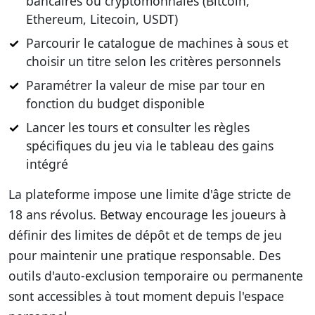
bancaires ou cryptomonnaies (Bitcoin,
Ethereum, Litecoin, USDT)
Parcourir le catalogue de machines à sous et
choisir un titre selon les critères personnels
Paramétrer la valeur de mise par tour en
fonction du budget disponible
Lancer les tours et consulter les règles
spécifiques du jeu via le tableau des gains
intégré
La plateforme impose une limite d'âge stricte de
18 ans révolus. Betway encourage les joueurs à
définir des limites de dépôt et de temps de jeu
pour maintenir une pratique responsable. Des
outils d'auto-exclusion temporaire ou permanente
sont accessibles à tout moment depuis l'espace