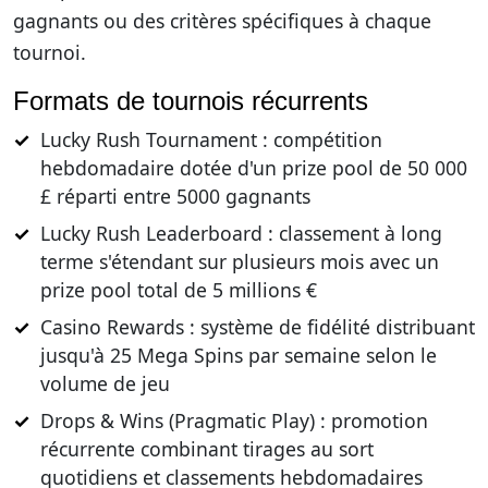
gagnants ou des critères spécifiques à chaque
tournoi.
Formats de tournois récurrents
Lucky Rush Tournament : compétition
hebdomadaire dotée d'un prize pool de 50 000
£ réparti entre 5000 gagnants
Lucky Rush Leaderboard : classement à long
terme s'étendant sur plusieurs mois avec un
prize pool total de 5 millions €
Casino Rewards : système de fidélité distribuant
jusqu'à 25 Mega Spins par semaine selon le
volume de jeu
Drops & Wins (Pragmatic Play) : promotion
récurrente combinant tirages au sort
quotidiens et classements hebdomadaires