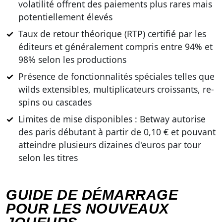
volatilité offrent des paiements plus rares mais
potentiellement élevés
Taux de retour théorique (RTP) certifié par les
éditeurs et généralement compris entre 94% et
98% selon les productions
Présence de fonctionnalités spéciales telles que
wilds extensibles, multiplicateurs croissants, re-
spins ou cascades
Limites de mise disponibles : Betway autorise
des paris débutant à partir de 0,10 € et pouvant
atteindre plusieurs dizaines d'euros par tour
selon les titres
GUIDE DE DÉMARRAGE
POUR LES NOUVEAUX